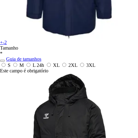
+-2
Tamanho
*
Guia de tamanhos
S
M
L
24h
XL
2XL
3XL
Este campo é obrigatório