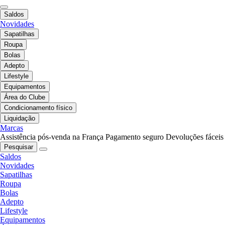
Saldos
Novidades
Sapatilhas
Roupa
Bolas
Adepto
Lifestyle
Equipamentos
Área do Clube
Condicionamento físico
Liquidação
Marcas
Assistência pós-venda na França
Pagamento seguro
Devoluções fáceis
Pesquisar
Saldos
Novidades
Sapatilhas
Roupa
Bolas
Adepto
Lifestyle
Equipamentos