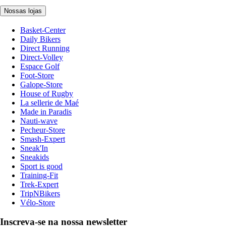
Nossas lojas
Basket-Center
Daily Bikers
Direct Running
Direct-Volley
Espace Golf
Foot-Store
Galope-Store
House of Rugby
La sellerie de Maé
Made in Paradis
Nauti-wave
Pecheur-Store
Smash-Expert
Sneak'In
Sneakids
Sport is good
Training-Fit
Trek-Expert
TripNBikers
Vélo-Store
Inscreva-se na nossa newsletter