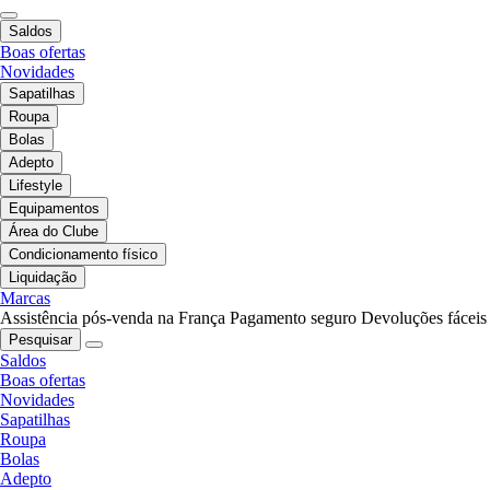
Saldos
Boas ofertas
Novidades
Sapatilhas
Roupa
Bolas
Adepto
Lifestyle
Equipamentos
Área do Clube
Condicionamento físico
Liquidação
Marcas
Assistência pós-venda na França
Pagamento seguro
Devoluções fáceis
Pesquisar
Saldos
Boas ofertas
Novidades
Sapatilhas
Roupa
Bolas
Adepto