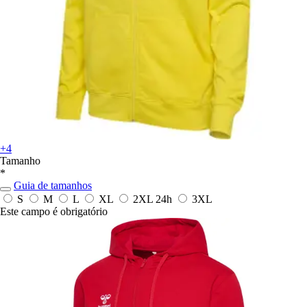
+4
Tamanho
*
Guia de tamanhos
S
M
L
XL
2XL
24h
3XL
Este campo é obrigatório