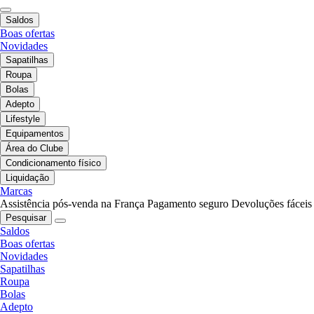
Saldos
Boas ofertas
Novidades
Sapatilhas
Roupa
Bolas
Adepto
Lifestyle
Equipamentos
Área do Clube
Condicionamento físico
Liquidação
Marcas
Assistência pós-venda na França
Pagamento seguro
Devoluções fáceis
Pesquisar
Saldos
Boas ofertas
Novidades
Sapatilhas
Roupa
Bolas
Adepto