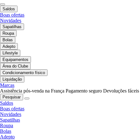
Saldos
Boas ofertas
Novidades
Sapatilhas
Roupa
Bolas
Adepto
Lifestyle
Equipamentos
Área do Clube
Condicionamento físico
Liquidação
Marcas
Assistência pós-venda na França
Pagamento seguro
Devoluções fáceis
Pesquisar
Saldos
Boas ofertas
Novidades
Sapatilhas
Roupa
Bolas
Adepto