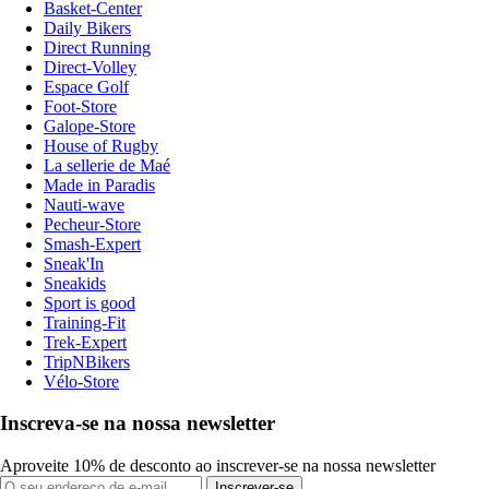
Basket-Center
Daily Bikers
Direct Running
Direct-Volley
Espace Golf
Foot-Store
Galope-Store
House of Rugby
La sellerie de Maé
Made in Paradis
Nauti-wave
Pecheur-Store
Smash-Expert
Sneak'In
Sneakids
Sport is good
Training-Fit
Trek-Expert
TripNBikers
Vélo-Store
Inscreva-se na nossa newsletter
Aproveite 10% de desconto ao inscrever-se na nossa newsletter
Inscrever-se