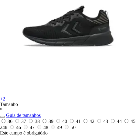
+2
Tamanho
*
Guia de tamanhos
36
37
38
39
40
41
42
43
44
45
24h
46
47
48
49
50
Este campo é obrigatório