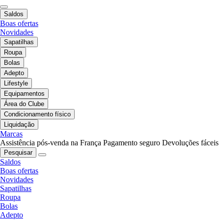
Saldos
Boas ofertas
Novidades
Sapatilhas
Roupa
Bolas
Adepto
Lifestyle
Equipamentos
Área do Clube
Condicionamento físico
Liquidação
Marcas
Assistência pós-venda na França
Pagamento seguro
Devoluções fáceis
Pesquisar
Saldos
Boas ofertas
Novidades
Sapatilhas
Roupa
Bolas
Adepto