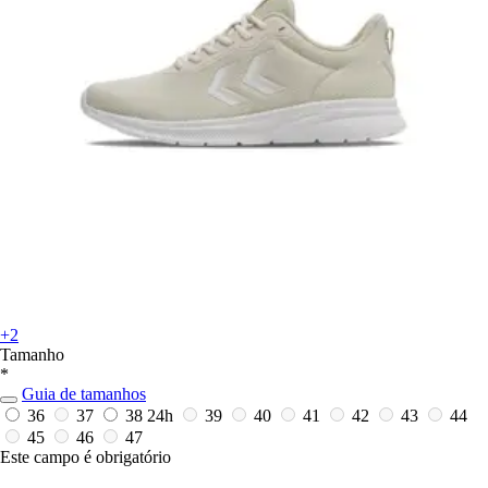
+2
Tamanho
*
Guia de tamanhos
36
37
38
24h
39
40
41
42
43
44
45
46
47
Este campo é obrigatório