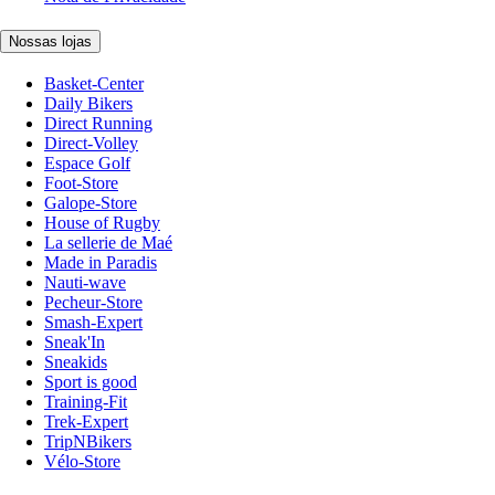
Nossas lojas
Basket-Center
Daily Bikers
Direct Running
Direct-Volley
Espace Golf
Foot-Store
Galope-Store
House of Rugby
La sellerie de Maé
Made in Paradis
Nauti-wave
Pecheur-Store
Smash-Expert
Sneak'In
Sneakids
Sport is good
Training-Fit
Trek-Expert
TripNBikers
Vélo-Store