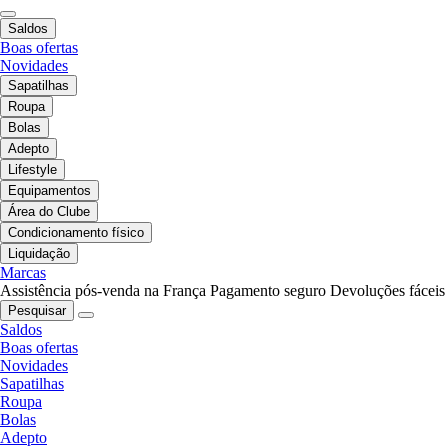
Saldos
Boas ofertas
Novidades
Sapatilhas
Roupa
Bolas
Adepto
Lifestyle
Equipamentos
Área do Clube
Condicionamento físico
Liquidação
Marcas
Assistência pós-venda na França
Pagamento seguro
Devoluções fáceis
Pesquisar
Saldos
Boas ofertas
Novidades
Sapatilhas
Roupa
Bolas
Adepto