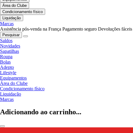
Área do Clube
Condicionamento físico
Liquidação
Marcas
Assistência pós-venda na França
Pagamento seguro
Devoluções fáceis
Pesquisar
Saldos
Novidades
Sapatilhas
Roupa
Bolas
Adepto
Lifestyle
Equipamentos
Área do Clube
Condicionamento físico
Liquidação
Marcas
Adicionando ao carrinho...