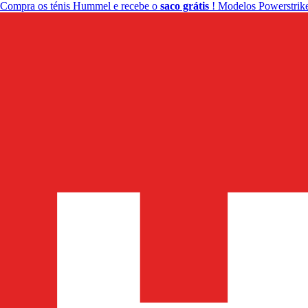
Compra os ténis Hummel e recebe o
saco grátis
! Modelos Powerstrike