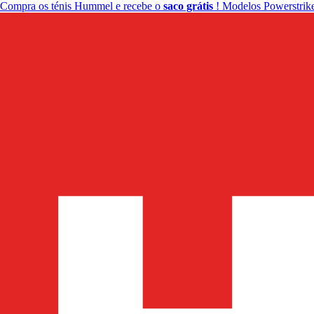
Compra os ténis Hummel e recebe o
saco grátis
! Modelos Powerstrike