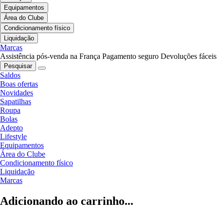
Equipamentos
Área do Clube
Condicionamento físico
Liquidação
Marcas
Assistência pós-venda na França
Pagamento seguro
Devoluções fáceis
Pesquisar
Saldos
Boas ofertas
Novidades
Sapatilhas
Roupa
Bolas
Adepto
Lifestyle
Equipamentos
Área do Clube
Condicionamento físico
Liquidação
Marcas
Adicionando ao carrinho...