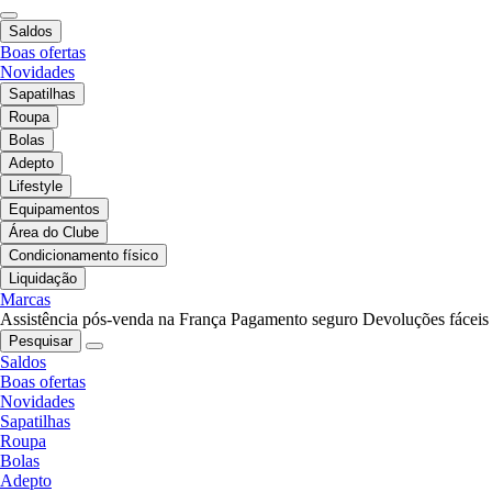
Saldos
Boas ofertas
Novidades
Sapatilhas
Roupa
Bolas
Adepto
Lifestyle
Equipamentos
Área do Clube
Condicionamento físico
Liquidação
Marcas
Assistência pós-venda na França
Pagamento seguro
Devoluções fáceis
Pesquisar
Saldos
Boas ofertas
Novidades
Sapatilhas
Roupa
Bolas
Adepto