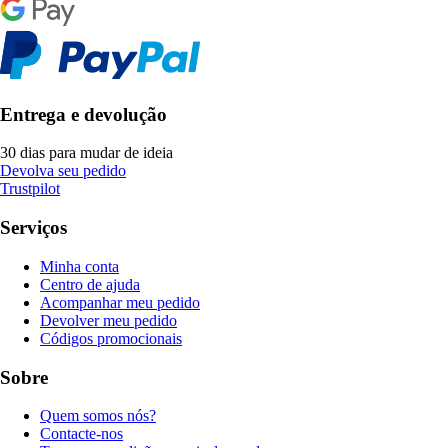
Entrega e devolução
30 dias para mudar de ideia
Devolva seu pedido
Trustpilot
Serviços
Minha conta
Centro de ajuda
Acompanhar meu pedido
Devolver meu pedido
Códigos promocionais
Sobre
Quem somos nós?
Contacte-nos