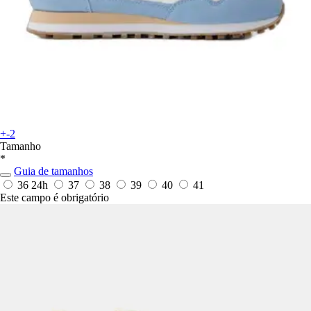
+-2
Tamanho
*
Guia de tamanhos
36
24h
37
38
39
40
41
Este campo é obrigatório