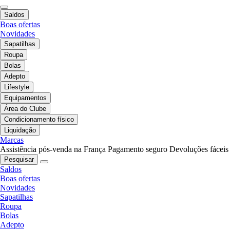
Saldos
Boas ofertas
Novidades
Sapatilhas
Roupa
Bolas
Adepto
Lifestyle
Equipamentos
Área do Clube
Condicionamento físico
Liquidação
Marcas
Assistência pós-venda na França
Pagamento seguro
Devoluções fáceis
Pesquisar
Saldos
Boas ofertas
Novidades
Sapatilhas
Roupa
Bolas
Adepto