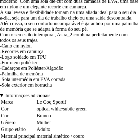
moderno. Com uma sola die-cut com duas camadas de EVA, uma base
em nylon e um elegante recorte em camurça.
A sua leveza e flexibilidade tornam-na uma aliada ideal para o seu dia-
a-dia, seja para um dia de trabalho cheio ou uma saída descontraída.
Além disso, o seu conforto incomparável é garantido por uma palmilha
de memória que se adapta à forma do seu pé.
Com o seu estilo intemporal, Astra_2 combina perfeitamente com
todos os seus trajes.
-Cano em nylon
-Recortes em camurça
-Logo soldado em TPU
-Forro em poliéster
-Cadarços em Poliéster/Algodão
-Palmilha de memória
-Sola intermédia em EVA cortada
-Sola exterior em borracha
Informações adicionais
Marca
Le Coq Sportif
Cor
optical white/subtle green
Cor
Branco
Género
Mulher
Grupo etário
Adulto
Material principal
material sintético / couro