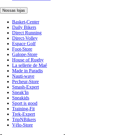
Nossas lojas
Basket-Center
Daily Bikers
Direct Running
Direct-Volley
Espace Golf
Foot-Store
Galope-Store
House of Rugby
La sellerie de Maé
Made in Paradis
Nauti-wave
Pecheur-Store
Smash-Expert
Sneak'In
Sneakids
Sport is good
Training-Fit
Trek-Expert
TripNBikers
Vélo-Store