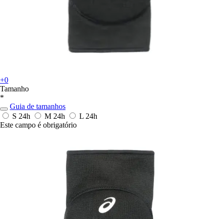
+0
Tamanho
*
Guia de tamanhos
S
24h
M
24h
L
24h
Este campo é obrigatório