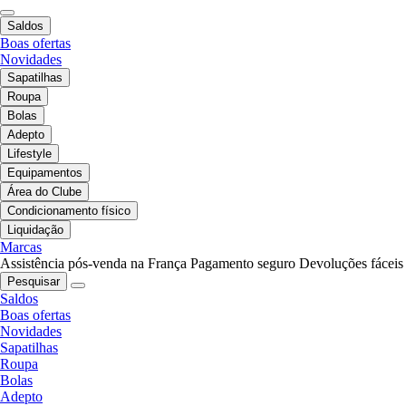
Saldos
Boas ofertas
Novidades
Sapatilhas
Roupa
Bolas
Adepto
Lifestyle
Equipamentos
Área do Clube
Condicionamento físico
Liquidação
Marcas
Assistência pós-venda na França
Pagamento seguro
Devoluções fáceis
Pesquisar
Saldos
Boas ofertas
Novidades
Sapatilhas
Roupa
Bolas
Adepto