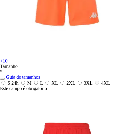
+10
Tamanho
*
Guia de tamanhos
S
24h
M
L
XL
2XL
3XL
4XL
Este campo é obrigatório