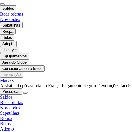
Saldos
Boas ofertas
Novidades
Sapatilhas
Roupa
Bolas
Adepto
Lifestyle
Equipamentos
Área do Clube
Condicionamento físico
Liquidação
Marcas
Assistência pós-venda na França
Pagamento seguro
Devoluções fáceis
Pesquisar
Saldos
Boas ofertas
Novidades
Sapatilhas
Roupa
Bolas
Adepto