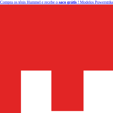
Compra os ténis Hummel e recebe o
saco grátis
! Modelos Powerstrike