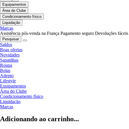
Equipamentos
Área do Clube
Condicionamento físico
Liquidação
Marcas
Assistência pós-venda na França
Pagamento seguro
Devoluções fáceis
Pesquisar
Saldos
Boas ofertas
Novidades
Sapatilhas
Roupa
Bolas
Adepto
Lifestyle
Equipamentos
Área do Clube
Condicionamento físico
Liquidação
Marcas
Adicionando ao carrinho...