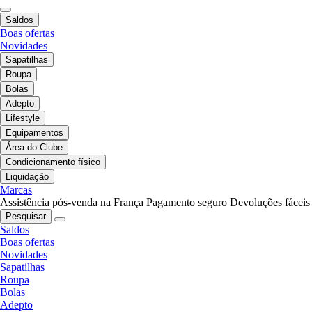
Saldos
Boas ofertas
Novidades
Sapatilhas
Roupa
Bolas
Adepto
Lifestyle
Equipamentos
Área do Clube
Condicionamento físico
Liquidação
Marcas
Assistência pós-venda na França
Pagamento seguro
Devoluções fáceis
Pesquisar
Saldos
Boas ofertas
Novidades
Sapatilhas
Roupa
Bolas
Adepto