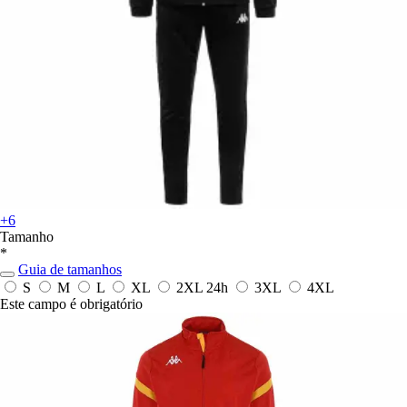
+6
Tamanho
*
Guia de tamanhos
S
M
L
XL
2XL
24h
3XL
4XL
Este campo é obrigatório