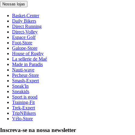
Nossas lojas
Basket-Center
Daily Bikers
Direct Running
Direct-Volley
Espace Golf
Foot-Store
Galope-Store
House of Rugby
La sellerie de Maé
Made in Paradis
Nauti-wave
Pecheur-Store
Smash-Expert
Sneak'In
Sneakids
Sport is good
Training-Fit
Trek-Expert
TripNBikers
Vélo-Store
Inscreva-se na nossa newsletter