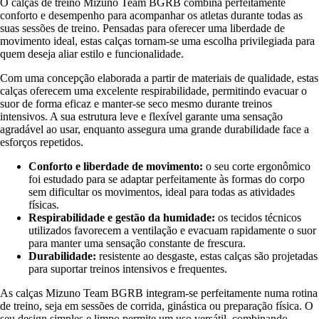
O calças de treino Mizuno Team BGRB combina perfeitamente
conforto e desempenho para acompanhar os atletas durante todas as
suas sessões de treino. Pensadas para oferecer uma liberdade de
movimento ideal, estas calças tornam-se uma escolha privilegiada para
quem deseja aliar estilo e funcionalidade.
Com uma concepção elaborada a partir de materiais de qualidade, estas
calças oferecem uma excelente respirabilidade, permitindo evacuar o
suor de forma eficaz e manter-se seco mesmo durante treinos
intensivos. A sua estrutura leve e flexível garante uma sensação
agradável ao usar, enquanto assegura uma grande durabilidade face a
esforços repetidos.
Conforto e liberdade de movimento:
o seu corte ergonômico
foi estudado para se adaptar perfeitamente às formas do corpo
sem dificultar os movimentos, ideal para todas as atividades
físicas.
Respirabilidade e gestão da humidade:
os tecidos técnicos
utilizados favorecem a ventilação e evacuam rapidamente o suor
para manter uma sensação constante de frescura.
Durabilidade:
resistente ao desgaste, estas calças são projetadas
para suportar treinos intensivos e frequentes.
As calças Mizuno Team BGRB integram-se perfeitamente numa rotina
de treino, seja em sessões de corrida, ginástica ou preparação física. O
seu design simples e limpo permite um uso versátil, combinando