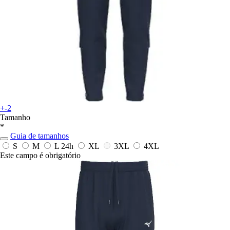
+-2
Tamanho
*
Guia de tamanhos
S
M
L
24h
XL
3XL
4XL
Este campo é obrigatório