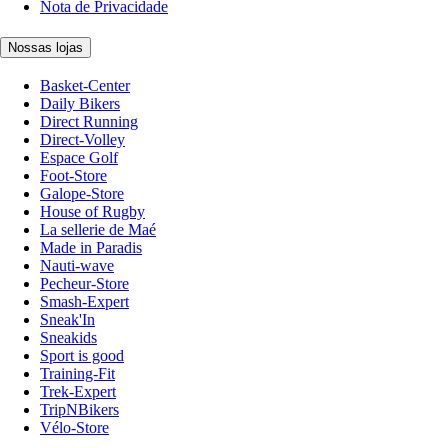
Nota de Privacidade
Nossas lojas
Basket-Center
Daily Bikers
Direct Running
Direct-Volley
Espace Golf
Foot-Store
Galope-Store
House of Rugby
La sellerie de Maé
Made in Paradis
Nauti-wave
Pecheur-Store
Smash-Expert
Sneak'In
Sneakids
Sport is good
Training-Fit
Trek-Expert
TripNBikers
Vélo-Store