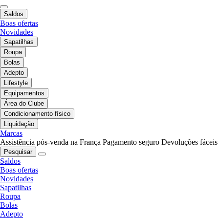
Saldos
Boas ofertas
Novidades
Sapatilhas
Roupa
Bolas
Adepto
Lifestyle
Equipamentos
Área do Clube
Condicionamento físico
Liquidação
Marcas
Assistência pós-venda na França
Pagamento seguro
Devoluções fáceis
Pesquisar
Saldos
Boas ofertas
Novidades
Sapatilhas
Roupa
Bolas
Adepto