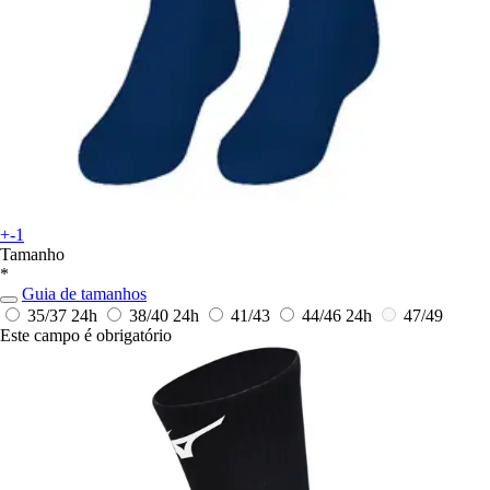
+-1
Tamanho
*
Guia de tamanhos
35/37
24h
38/40
24h
41/43
44/46
24h
47/49
Este campo é obrigatório