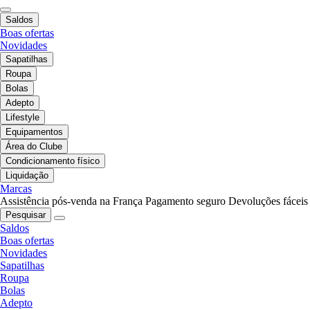
Saldos
Boas ofertas
Novidades
Sapatilhas
Roupa
Bolas
Adepto
Lifestyle
Equipamentos
Área do Clube
Condicionamento físico
Liquidação
Marcas
Assistência pós-venda na França
Pagamento seguro
Devoluções fáceis
Pesquisar
Saldos
Boas ofertas
Novidades
Sapatilhas
Roupa
Bolas
Adepto