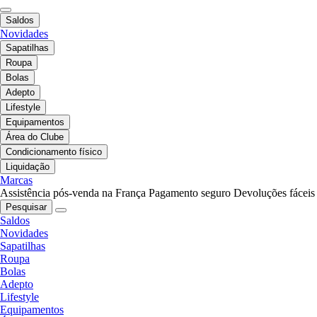
Saldos
Novidades
Sapatilhas
Roupa
Bolas
Adepto
Lifestyle
Equipamentos
Área do Clube
Condicionamento físico
Liquidação
Marcas
Assistência pós-venda na França
Pagamento seguro
Devoluções fáceis
Pesquisar
Saldos
Novidades
Sapatilhas
Roupa
Bolas
Adepto
Lifestyle
Equipamentos