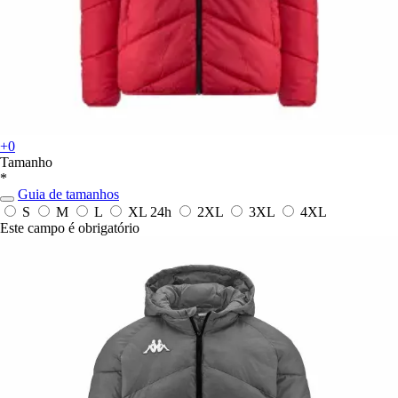
+0
Tamanho
*
Guia de tamanhos
S
M
L
XL
24h
2XL
3XL
4XL
Este campo é obrigatório