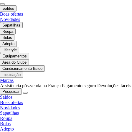
Saldos
Boas ofertas
Novidades
Sapatilhas
Roupa
Bolas
Adepto
Lifestyle
Equipamentos
Área do Clube
Condicionamento físico
Liquidação
Marcas
Assistência pós-venda na França
Pagamento seguro
Devoluções fáceis
Pesquisar
Saldos
Boas ofertas
Novidades
Sapatilhas
Roupa
Bolas
Adepto