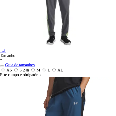
+-1
Tamanho
*
Guia de tamanhos
XS
S
24h
M
L
XL
Este campo é obrigatório