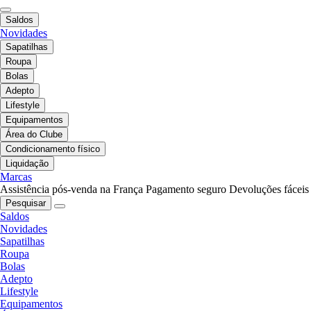
Saldos
Novidades
Sapatilhas
Roupa
Bolas
Adepto
Lifestyle
Equipamentos
Área do Clube
Condicionamento físico
Liquidação
Marcas
Assistência pós-venda na França
Pagamento seguro
Devoluções fáceis
Pesquisar
Saldos
Novidades
Sapatilhas
Roupa
Bolas
Adepto
Lifestyle
Equipamentos