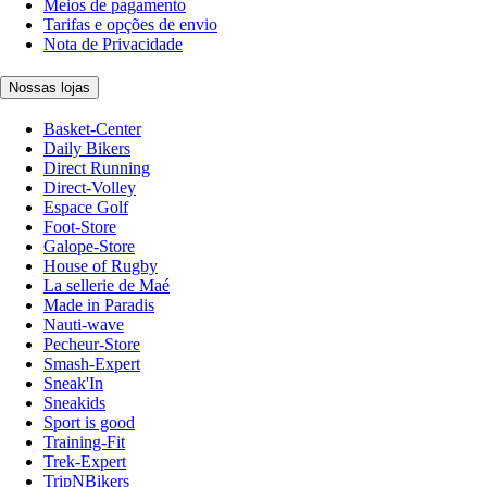
Meios de pagamento
Tarifas e opções de envio
Nota de Privacidade
Nossas lojas
Basket-Center
Daily Bikers
Direct Running
Direct-Volley
Espace Golf
Foot-Store
Galope-Store
House of Rugby
La sellerie de Maé
Made in Paradis
Nauti-wave
Pecheur-Store
Smash-Expert
Sneak'In
Sneakids
Sport is good
Training-Fit
Trek-Expert
TripNBikers