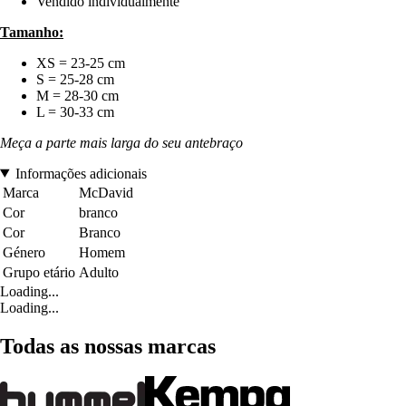
Vendido individualmente
Tamanho:
XS = 23-25 cm
S = 25-28 cm
M = 28-30 cm
L = 30-33 cm
Meça a parte mais larga do seu antebraço
Informações adicionais
Marca
McDavid
Cor
branco
Cor
Branco
Género
Homem
Grupo etário
Adulto
Loading...
Loading...
Todas as nossas marcas