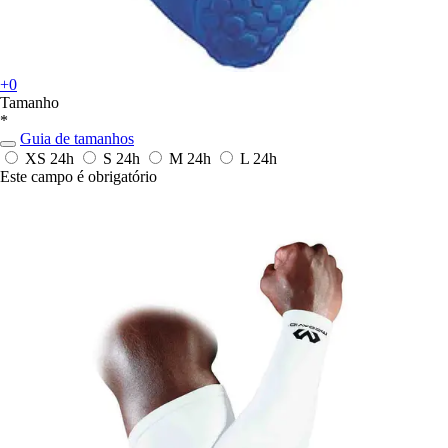
+0
Tamanho
*
Guia de tamanhos
XS
24h
S
24h
M
24h
L
24h
Este campo é obrigatório