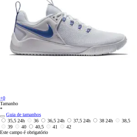
+0
Tamanho
*
Guia de tamanhos
35,5
24h
36
36,5
24h
37,5
24h
38
24h
38,5
39
40
40,5
41
42
Este campo é obrigatório