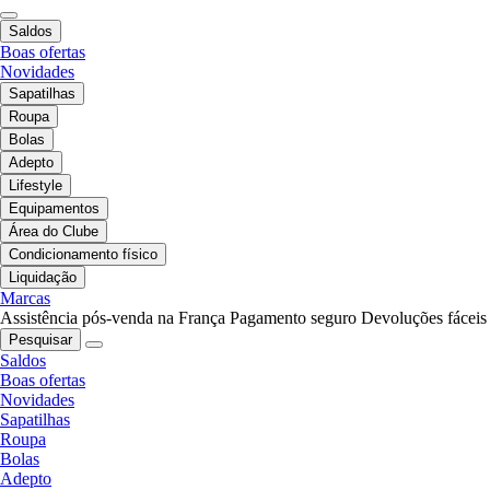
Saldos
Boas ofertas
Novidades
Sapatilhas
Roupa
Bolas
Adepto
Lifestyle
Equipamentos
Área do Clube
Condicionamento físico
Liquidação
Marcas
Assistência pós-venda na França
Pagamento seguro
Devoluções fáceis
Pesquisar
Saldos
Boas ofertas
Novidades
Sapatilhas
Roupa
Bolas
Adepto