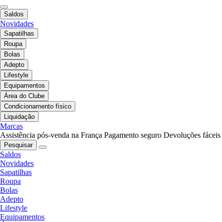
Saldos
Novidades
Sapatilhas
Roupa
Bolas
Adepto
Lifestyle
Equipamentos
Área do Clube
Condicionamento físico
Liquidação
Marcas
Assistência pós-venda na França
Pagamento seguro
Devoluções fáceis
Pesquisar
Saldos
Novidades
Sapatilhas
Roupa
Bolas
Adepto
Lifestyle
Equipamentos