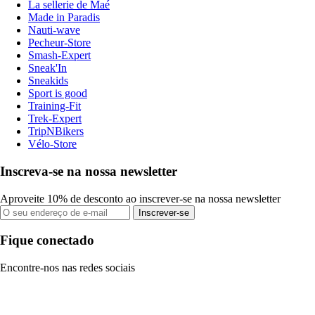
La sellerie de Maé
Made in Paradis
Nauti-wave
Pecheur-Store
Smash-Expert
Sneak'In
Sneakids
Sport is good
Training-Fit
Trek-Expert
TripNBikers
Vélo-Store
Inscreva-se na nossa newsletter
Aproveite 10% de desconto ao inscrever-se na nossa newsletter
Inscrever-se
Fique conectado
Encontre-nos nas redes sociais