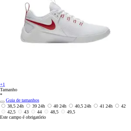
+1
Tamanho
*
Guia de tamanhos
38,5
24h
39
24h
40
24h
40,5
24h
41
24h
42
42,5
43
44
48,5
49,5
Este campo é obrigatório