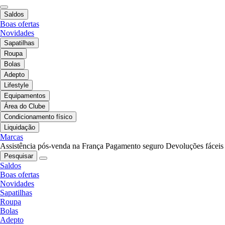
Saldos
Boas ofertas
Novidades
Sapatilhas
Roupa
Bolas
Adepto
Lifestyle
Equipamentos
Área do Clube
Condicionamento físico
Liquidação
Marcas
Assistência pós-venda na França
Pagamento seguro
Devoluções fáceis
Pesquisar
Saldos
Boas ofertas
Novidades
Sapatilhas
Roupa
Bolas
Adepto