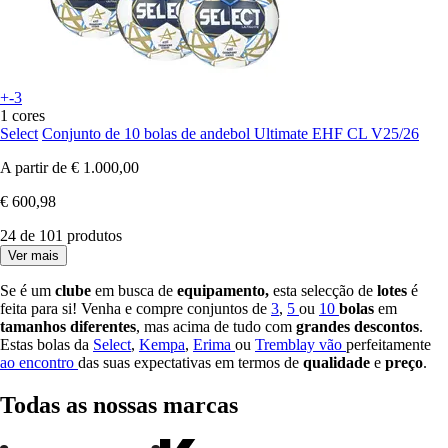
+-3
1 cores
Select
Conjunto de 10 bolas de andebol Ultimate EHF CL V25/26
A partir de
€ 1.000,00
€ 600,98
24 de 101 produtos
Ver mais
Se é um
clube
em busca de
equipamento,
esta selecção de
lotes
é
feita para si! Venha e compre conjuntos de
3
,
5
ou
10
bolas
em
tamanhos diferentes
, mas acima de tudo com
grandes descontos
.
Estas bolas da
Select
,
Kempa
,
Erima
ou
Tremblay vão
perfeitamente
ao encontro
das suas expectativas em termos de
qualidade
e
preço
.
Todas as nossas marcas