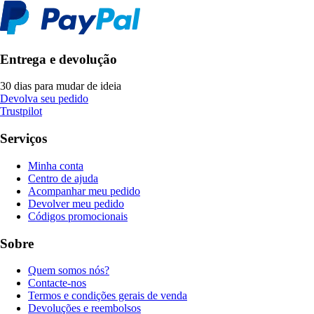
Entrega e devolução
30 dias para mudar de ideia
Devolva seu pedido
Trustpilot
Serviços
Minha conta
Centro de ajuda
Acompanhar meu pedido
Devolver meu pedido
Códigos promocionais
Sobre
Quem somos nós?
Contacte-nos
Termos e condições gerais de venda
Devoluções e reembolsos