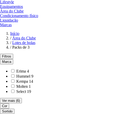
Lifestyle
Equipamentos
Área do Clube
Condicionamento físico
Liquidação
Marcas
Início
/
Área do Clube
/
Lotes de bolas
/
Packs de 3
Filtros
Marca
Erima
4
Hummel
9
Kempa
14
Molten
1
Select
19
Ver mais
(6)
Cor
Sortido