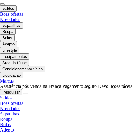
Saldos
Boas ofertas
Novidades
Sapatilhas
Roupa
Bolas
Adepto
Lifestyle
Equipamentos
Área do Clube
Condicionamento físico
Liquidação
Marcas
Assistência pós-venda na França
Pagamento seguro
Devoluções fáceis
Pesquisar
Saldos
Boas ofertas
Novidades
Sapatilhas
Roupa
Bolas
Adepto