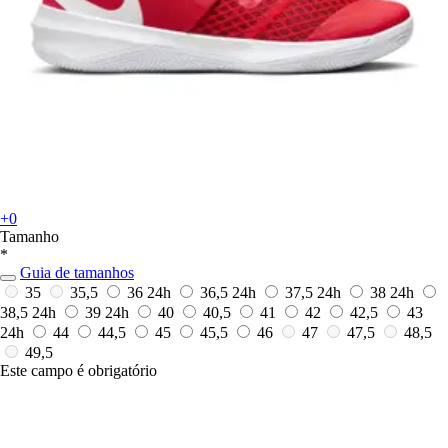
+0
Tamanho
*
Guia de tamanhos
35
35,5
36
24h
36,5
24h
37,5
24h
38
24h
38,5
24h
39
24h
40
40,5
41
42
42,5
43
24h
44
44,5
45
45,5
46
47
47,5
48,5
49,5
Este campo é obrigatório