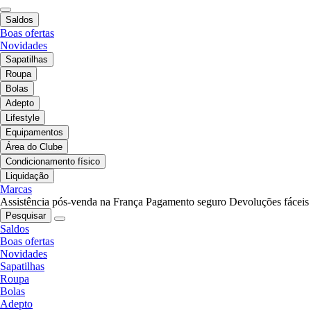
Saldos
Boas ofertas
Novidades
Sapatilhas
Roupa
Bolas
Adepto
Lifestyle
Equipamentos
Área do Clube
Condicionamento físico
Liquidação
Marcas
Assistência pós-venda na França
Pagamento seguro
Devoluções fáceis
Pesquisar
Saldos
Boas ofertas
Novidades
Sapatilhas
Roupa
Bolas
Adepto