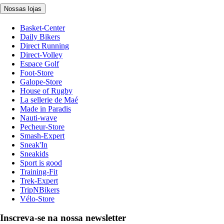
Nossas lojas
Basket-Center
Daily Bikers
Direct Running
Direct-Volley
Espace Golf
Foot-Store
Galope-Store
House of Rugby
La sellerie de Maé
Made in Paradis
Nauti-wave
Pecheur-Store
Smash-Expert
Sneak'In
Sneakids
Sport is good
Training-Fit
Trek-Expert
TripNBikers
Vélo-Store
Inscreva-se na nossa newsletter