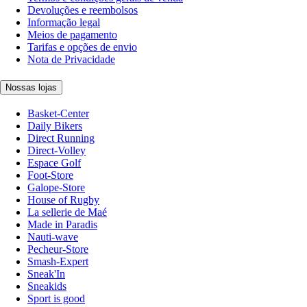
Devoluções e reembolsos
Informação legal
Meios de pagamento
Tarifas e opções de envio
Nota de Privacidade
Nossas lojas
Basket-Center
Daily Bikers
Direct Running
Direct-Volley
Espace Golf
Foot-Store
Galope-Store
House of Rugby
La sellerie de Maé
Made in Paradis
Nauti-wave
Pecheur-Store
Smash-Expert
Sneak'In
Sneakids
Sport is good