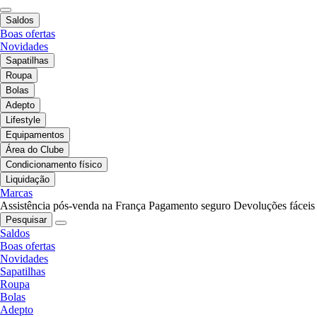
Saldos
Boas ofertas
Novidades
Sapatilhas
Roupa
Bolas
Adepto
Lifestyle
Equipamentos
Área do Clube
Condicionamento físico
Liquidação
Marcas
Assistência pós-venda na França
Pagamento seguro
Devoluções fáceis
Pesquisar
Saldos
Boas ofertas
Novidades
Sapatilhas
Roupa
Bolas
Adepto