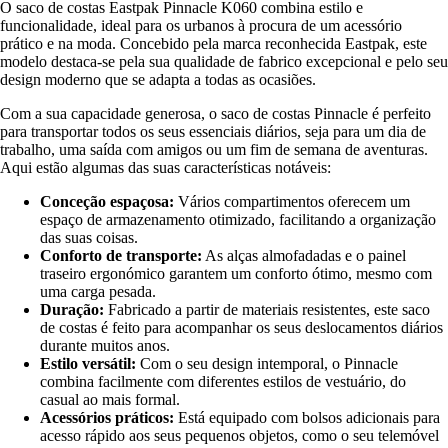
O saco de costas Eastpak Pinnacle K060 combina estilo e
funcionalidade, ideal para os urbanos à procura de um acessório
prático e na moda. Concebido pela marca reconhecida Eastpak, este
modelo destaca-se pela sua qualidade de fabrico excepcional e pelo seu
design moderno que se adapta a todas as ocasiões.
Com a sua capacidade generosa, o saco de costas Pinnacle é perfeito
para transportar todos os seus essenciais diários, seja para um dia de
trabalho, uma saída com amigos ou um fim de semana de aventuras.
Aqui estão algumas das suas características notáveis:
Conceção espaçosa:
Vários compartimentos oferecem um
espaço de armazenamento otimizado, facilitando a organização
das suas coisas.
Conforto de transporte:
As alças almofadadas e o painel
traseiro ergonómico garantem um conforto ótimo, mesmo com
uma carga pesada.
Duração:
Fabricado a partir de materiais resistentes, este saco
de costas é feito para acompanhar os seus deslocamentos diários
durante muitos anos.
Estilo versátil:
Com o seu design intemporal, o Pinnacle
combina facilmente com diferentes estilos de vestuário, do
casual ao mais formal.
Acessórios práticos:
Está equipado com bolsos adicionais para
acesso rápido aos seus pequenos objetos, como o seu telemóvel