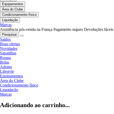
Equipamentos
Área do Clube
Condicionamento físico
Liquidação
Marcas
Assistência pós-venda na França
Pagamento seguro
Devoluções fáceis
Pesquisar
Saldos
Boas ofertas
Novidades
Sapatilhas
Roupa
Bolas
Adepto
Lifestyle
Equipamentos
Área do Clube
Condicionamento físico
Liquidação
Marcas
Adicionando ao carrinho...