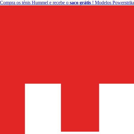
Compra os ténis Hummel e recebe o
saco grátis
! Modelos Powerstrike