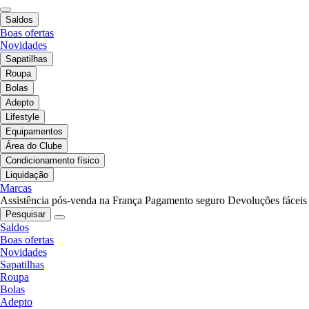
Saldos
Boas ofertas
Novidades
Sapatilhas
Roupa
Bolas
Adepto
Lifestyle
Equipamentos
Área do Clube
Condicionamento físico
Liquidação
Marcas
Assistência pós-venda na França
Pagamento seguro
Devoluções fáceis
Pesquisar
Saldos
Boas ofertas
Novidades
Sapatilhas
Roupa
Bolas
Adepto