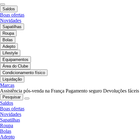
Saldos
Boas ofertas
Novidades
Sapatilhas
Roupa
Bolas
Adepto
Lifestyle
Equipamentos
Área do Clube
Condicionamento físico
Liquidação
Marcas
Assistência pós-venda na França
Pagamento seguro
Devoluções fáceis
Pesquisar
Saldos
Boas ofertas
Novidades
Sapatilhas
Roupa
Bolas
Adepto