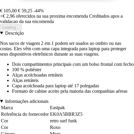
€ 105,00
€ 59,25
-44%
+€ 2,96
oferecidos na sua proxima encomenda
Creditados apos a
validacao da sua encomenda
Loading...
Descrição
Nos sacos de viagem 2 em 1 podem ser usados ao ombro ou nas
costas. Eles vêm com uma capa integrada para laptop para proteger
seus dispositivos eletrônicos durante as suas viagens.
Dois compartimentos principais com um bolso frontal com fecho
100 % poliéster
Alças acolchoadas retráteis
Alças retráteis
Capa acolchoada para laptop até 17 polegadas
Formato de cabine aceito pela maioria das companhias aéreas
Informações adicionais
Marca
Eastpak
Referência do fornecedor
EK0A5BBR3Z5
Cor
retro surf funk
Cor
Roxo
Género
Misto