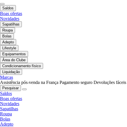
Saldos
Boas ofertas
Novidades
Sapatilhas
Roupa
Bolas
Adepto
Lifestyle
Equipamentos
Área do Clube
Condicionamento físico
Liquidação
Marcas
Assistência pós-venda na França
Pagamento seguro
Devoluções fáceis
Pesquisar
Saldos
Boas ofertas
Novidades
Sapatilhas
Roupa
Bolas
Adepto