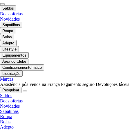
Saldos
Boas ofertas
Novidades
Sapatilhas
Roupa
Bolas
Adepto
Lifestyle
Equipamentos
Área do Clube
Condicionamento físico
Liquidação
Marcas
Assistência pós-venda na França
Pagamento seguro
Devoluções fáceis
Pesquisar
Saldos
Boas ofertas
Novidades
Sapatilhas
Roupa
Bolas
Adepto