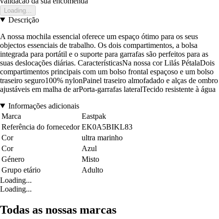
validacao da sua encomenda
Loading...
Descrição
A nossa mochila essencial oferece um espaço ótimo para os seus
objectos essenciais de trabalho. Os dois compartimentos, a bolsa
integrada para portátil e o suporte para garrafas são perfeitos para as
suas deslocações diárias. CaracterísticasNa nossa cor Lilás PétalaDois
compartimentos principais com um bolso frontal espaçoso e um bolso
traseiro seguro100% nylonPainel traseiro almofadado e alças de ombro
ajustáveis em malha de arPorta-garrafas lateralTecido resistente à água
Informações adicionais
Marca
Eastpak
Referência do fornecedor
EK0A5BIKL83
Cor
ultra marinho
Cor
Azul
Género
Misto
Grupo etário
Adulto
Loading...
Loading...
Todas as nossas marcas