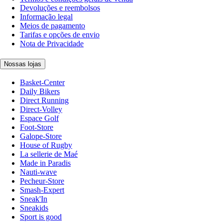
Devoluções e reembolsos
Informação legal
Meios de pagamento
Tarifas e opções de envio
Nota de Privacidade
Nossas lojas
Basket-Center
Daily Bikers
Direct Running
Direct-Volley
Espace Golf
Foot-Store
Galope-Store
House of Rugby
La sellerie de Maé
Made in Paradis
Nauti-wave
Pecheur-Store
Smash-Expert
Sneak'In
Sneakids
Sport is good