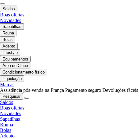
Saldos
Boas ofertas
Novidades
Sapatilhas
Roupa
Bolas
Adepto
Lifestyle
Equipamentos
Área do Clube
Condicionamento físico
Liquidação
Marcas
Assistência pós-venda na França
Pagamento seguro
Devoluções fáceis
Pesquisar
Saldos
Boas ofertas
Novidades
Sapatilhas
Roupa
Bolas
Adepto