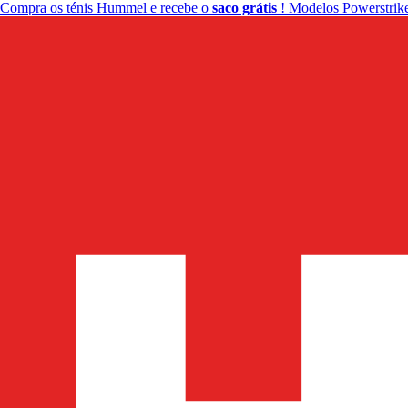
Compra os ténis Hummel e recebe o
saco grátis
! Modelos Powerstrike