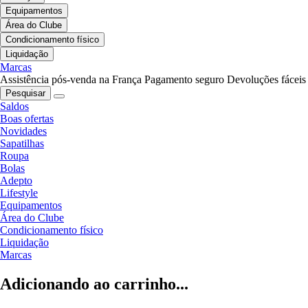
Equipamentos
Área do Clube
Condicionamento físico
Liquidação
Marcas
Assistência pós-venda na França
Pagamento seguro
Devoluções fáceis
Pesquisar
Saldos
Boas ofertas
Novidades
Sapatilhas
Roupa
Bolas
Adepto
Lifestyle
Equipamentos
Área do Clube
Condicionamento físico
Liquidação
Marcas
Adicionando ao carrinho...