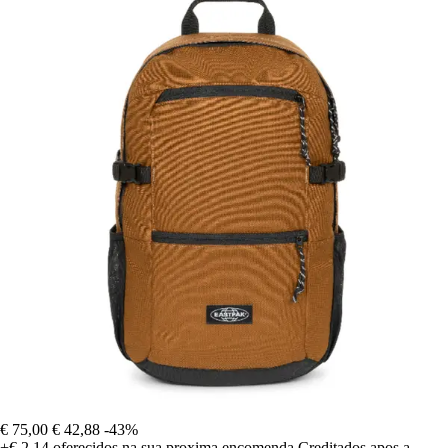
€ 75,00
€ 42,88
-43%
+€ 2,14
oferecidos na sua proxima encomenda
Creditados apos a