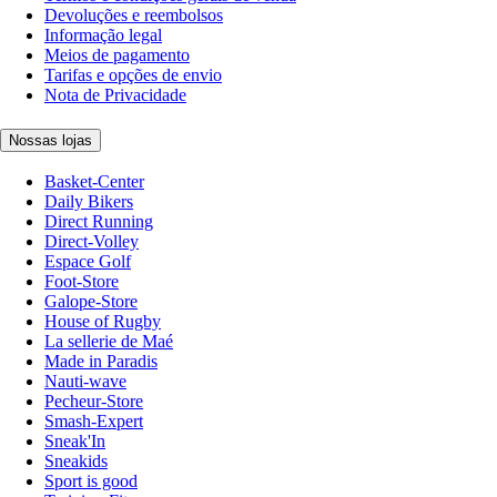
Devoluções e reembolsos
Informação legal
Meios de pagamento
Tarifas e opções de envio
Nota de Privacidade
Nossas lojas
Basket-Center
Daily Bikers
Direct Running
Direct-Volley
Espace Golf
Foot-Store
Galope-Store
House of Rugby
La sellerie de Maé
Made in Paradis
Nauti-wave
Pecheur-Store
Smash-Expert
Sneak'In
Sneakids
Sport is good