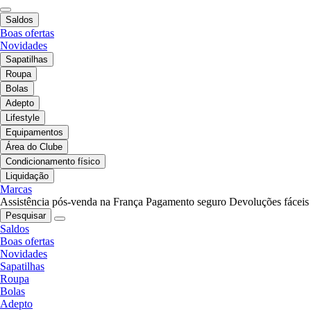
Saldos
Boas ofertas
Novidades
Sapatilhas
Roupa
Bolas
Adepto
Lifestyle
Equipamentos
Área do Clube
Condicionamento físico
Liquidação
Marcas
Assistência pós-venda na França
Pagamento seguro
Devoluções fáceis
Pesquisar
Saldos
Boas ofertas
Novidades
Sapatilhas
Roupa
Bolas
Adepto