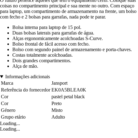
O futuro pertence àqueles que têm o equipamento certo. Coloque suas
coisas no compartimento principal e sua mente no outro. Com espaço
para laptop, um compartimento de armazenamento na frente, um bolso
com fecho e 2 bolsas para garrafas, nada pode te parar.
Bolsa interna para laptop de 15 pol.
Duas bolsas laterais para garrafas de água.
Alças ergonomicamente acolchoadas S-Curve.
Bolso frontal de fácil acesso com fecho.
Bolso com segundo painel de armazenamento e porta-chaves.
Costas totalmente acolchoadas.
Dois grandes compartimentos.
Alça de mão.
Informações adicionais
Marca
Jansport
Referência do fornecedor
EK0A5BLEA0K
Cor
pastel petal black
Cor
Preto
Género
Misto
Grupo etário
Adulto
Loading...
Loading...