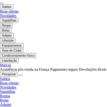
Saldos
Boas ofertas
Novidades
Sapatilhas
Roupa
Bolas
Adepto
Lifestyle
Equipamentos
Área do Clube
Condicionamento físico
Liquidação
Marcas
Assistência pós-venda na França
Pagamento seguro
Devoluções fáceis
Pesquisar
Saldos
Boas ofertas
Novidades
Sapatilhas
Roupa
Bolas
Adepto