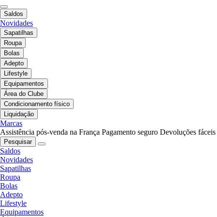
Saldos
Novidades
Sapatilhas
Roupa
Bolas
Adepto
Lifestyle
Equipamentos
Área do Clube
Condicionamento físico
Liquidação
Marcas
Assistência pós-venda na França
Pagamento seguro
Devoluções fáceis
Pesquisar
Saldos
Novidades
Sapatilhas
Roupa
Bolas
Adepto
Lifestyle
Equipamentos