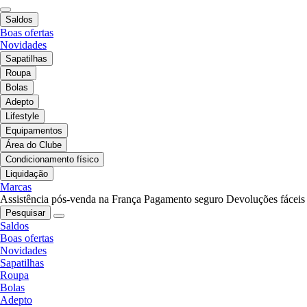
Saldos
Boas ofertas
Novidades
Sapatilhas
Roupa
Bolas
Adepto
Lifestyle
Equipamentos
Área do Clube
Condicionamento físico
Liquidação
Marcas
Assistência pós-venda na França
Pagamento seguro
Devoluções fáceis
Pesquisar
Saldos
Boas ofertas
Novidades
Sapatilhas
Roupa
Bolas
Adepto