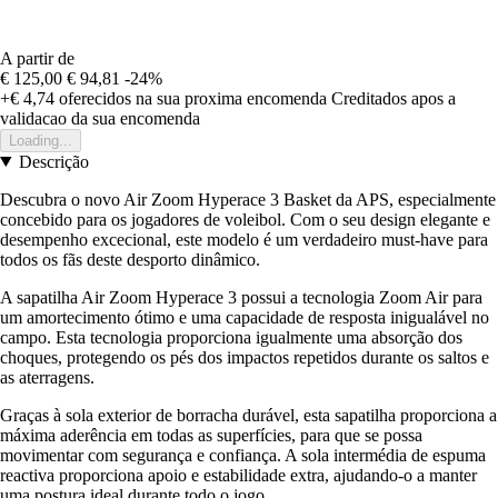
A partir de
€ 125,00
€ 94,81
-24%
+€ 4,74
oferecidos na sua proxima encomenda
Creditados apos a
validacao da sua encomenda
Loading...
Descrição
Descubra o novo Air Zoom Hyperace 3 Basket da APS, especialmente
concebido para os jogadores de voleibol. Com o seu design elegante e
desempenho excecional, este modelo é um verdadeiro must-have para
todos os fãs deste desporto dinâmico.
A sapatilha Air Zoom Hyperace 3 possui a tecnologia Zoom Air para
um amortecimento ótimo e uma capacidade de resposta inigualável no
campo. Esta tecnologia proporciona igualmente uma absorção dos
choques, protegendo os pés dos impactos repetidos durante os saltos e
as aterragens.
Graças à sola exterior de borracha durável, esta sapatilha proporciona a
máxima aderência em todas as superfícies, para que se possa
movimentar com segurança e confiança. A sola intermédia de espuma
reactiva proporciona apoio e estabilidade extra, ajudando-o a manter
uma postura ideal durante todo o jogo.