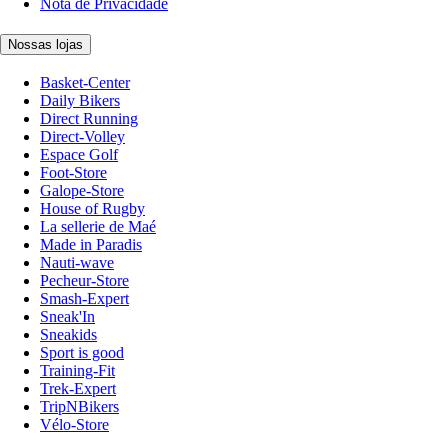
Nota de Privacidade
Nossas lojas
Basket-Center
Daily Bikers
Direct Running
Direct-Volley
Espace Golf
Foot-Store
Galope-Store
House of Rugby
La sellerie de Maé
Made in Paradis
Nauti-wave
Pecheur-Store
Smash-Expert
Sneak'In
Sneakids
Sport is good
Training-Fit
Trek-Expert
TripNBikers
Vélo-Store