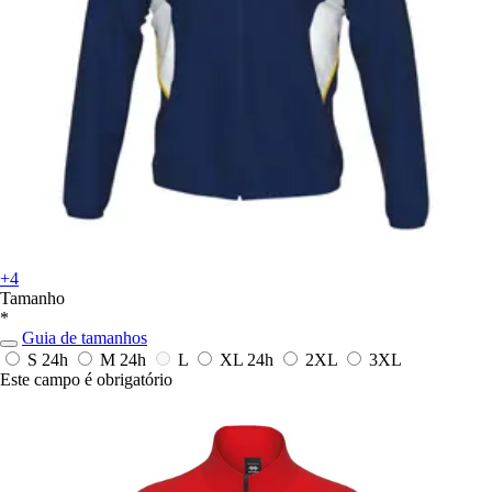
+4
Tamanho
*
Guia de tamanhos
S
24h
M
24h
L
XL
24h
2XL
3XL
Este campo é obrigatório