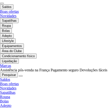
Saldos
Boas ofertas
Novidades
Sapatilhas
Roupa
Bolas
Adepto
Lifestyle
Equipamentos
Área do Clube
Condicionamento físico
Liquidação
Marcas
Assistência pós-venda na França
Pagamento seguro
Devoluções fáceis
Pesquisar
Saldos
Boas ofertas
Novidades
Sapatilhas
Roupa
Bolas
Adepto