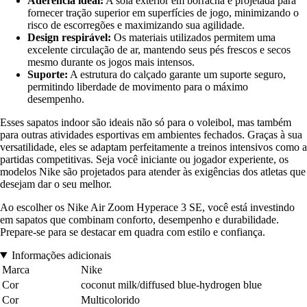
Aderência ideal:
A sola exterior em borracha é projetada para
fornecer tração superior em superfícies de jogo, minimizando o
risco de escorregões e maximizando sua agilidade.
Design respirável:
Os materiais utilizados permitem uma
excelente circulação de ar, mantendo seus pés frescos e secos
mesmo durante os jogos mais intensos.
Suporte:
A estrutura do calçado garante um suporte seguro,
permitindo liberdade de movimento para o máximo
desempenho.
Esses sapatos indoor são ideais não só para o voleibol, mas também
para outras atividades esportivas em ambientes fechados. Graças à sua
versatilidade, eles se adaptam perfeitamente a treinos intensivos como a
partidas competitivas. Seja você iniciante ou jogador experiente, os
modelos Nike são projetados para atender às exigências dos atletas que
desejam dar o seu melhor.
Ao escolher os Nike Air Zoom Hyperace 3 SE, você está investindo
em sapatos que combinam conforto, desempenho e durabilidade.
Prepare-se para se destacar em quadra com estilo e confiança.
Informações adicionais
Marca
Nike
Cor
coconut milk/diffused blue-hydrogen blue
Cor
Multicolorido