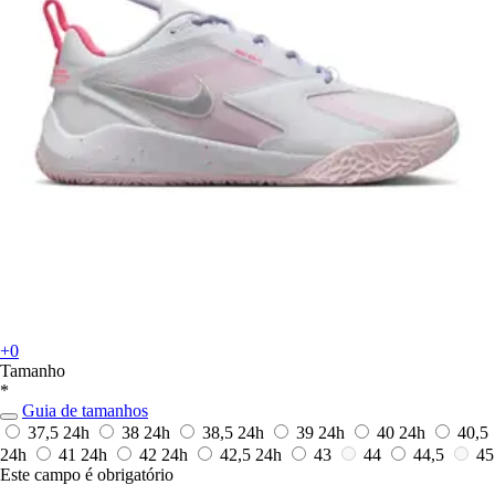
+0
Tamanho
*
Guia de tamanhos
37,5
24h
38
24h
38,5
24h
39
24h
40
24h
40,5
24h
41
24h
42
24h
42,5
24h
43
44
44,5
45
Este campo é obrigatório