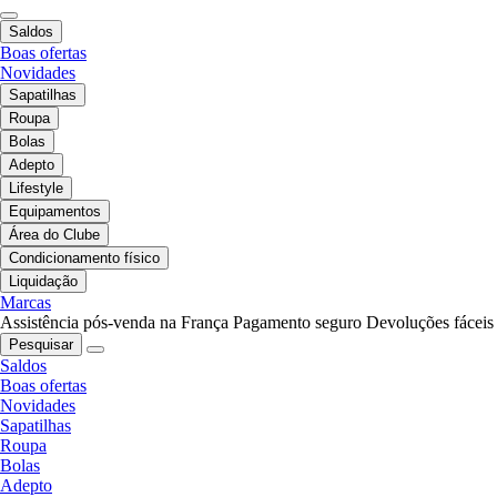
Saldos
Boas ofertas
Novidades
Sapatilhas
Roupa
Bolas
Adepto
Lifestyle
Equipamentos
Área do Clube
Condicionamento físico
Liquidação
Marcas
Assistência pós-venda na França
Pagamento seguro
Devoluções fáceis
Pesquisar
Saldos
Boas ofertas
Novidades
Sapatilhas
Roupa
Bolas
Adepto