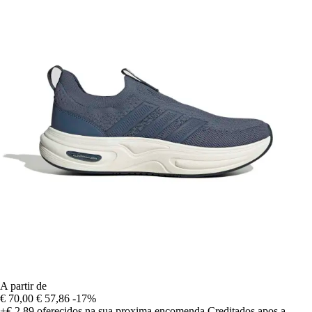
A partir de
€ 70,00
€ 57,86
-17%
+€ 2,89
oferecidos na sua proxima encomenda
Creditados apos a