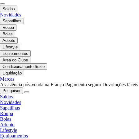
Saldos
Novidades
Sapatilhas
Roupa
Bolas
Adepto
Lifestyle
Equipamentos
Área do Clube
Condicionamento físico
Liquidação
Marcas
Assistência pós-venda na França
Pagamento seguro
Devoluções fáceis
Pesquisar
Saldos
Novidades
Sapatilhas
Roupa
Bolas
Adepto
Lifestyle
Equipamentos