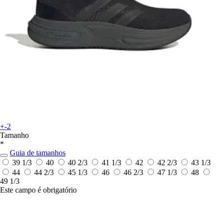
+-2
Tamanho
*
Guia de tamanhos
39 1/3
40
40 2/3
41 1/3
42
42 2/3
43 1/3
44
44 2/3
45 1/3
46
46 2/3
47 1/3
48
49 1/3
Este campo é obrigatório