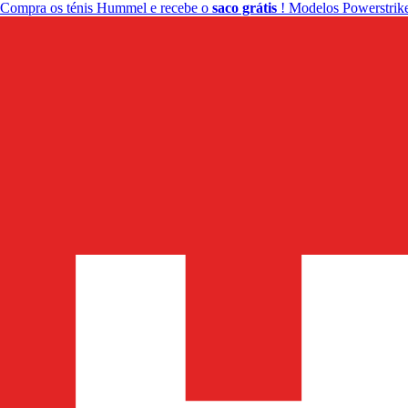
Compra os ténis Hummel e recebe o
saco grátis
! Modelos Powerstrike