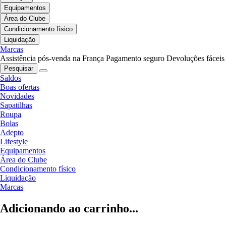
Equipamentos
Área do Clube
Condicionamento físico
Liquidação
Marcas
Assistência pós-venda na França
Pagamento seguro
Devoluções fáceis
Pesquisar
Saldos
Boas ofertas
Novidades
Sapatilhas
Roupa
Bolas
Adepto
Lifestyle
Equipamentos
Área do Clube
Condicionamento físico
Liquidação
Marcas
Adicionando ao carrinho...