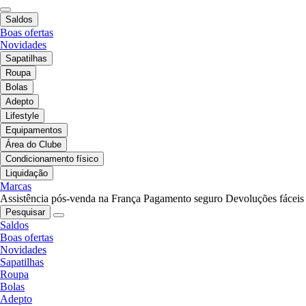
Saldos
Boas ofertas
Novidades
Sapatilhas
Roupa
Bolas
Adepto
Lifestyle
Equipamentos
Área do Clube
Condicionamento físico
Liquidação
Marcas
Assistência pós-venda na França
Pagamento seguro
Devoluções fáceis
Pesquisar
Saldos
Boas ofertas
Novidades
Sapatilhas
Roupa
Bolas
Adepto