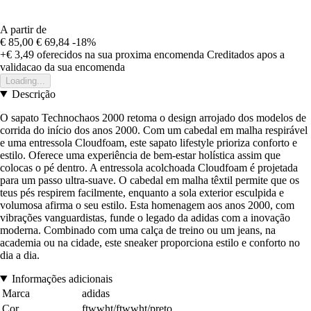
A partir de
€ 85,00
€ 69,84
-18%
+€ 3,49
oferecidos na sua proxima encomenda
Creditados apos a
validacao da sua encomenda
Loading...
Descrição
O sapato Technochaos 2000 retoma o design arrojado dos modelos de
corrida do início dos anos 2000. Com um cabedal em malha respirável
e uma entressola Cloudfoam, este sapato lifestyle prioriza conforto e
estilo. Oferece uma experiência de bem-estar holística assim que
colocas o pé dentro. A entressola acolchoada Cloudfoam é projetada
para um passo ultra-suave. O cabedal em malha têxtil permite que os
teus pés respirem facilmente, enquanto a sola exterior esculpida e
volumosa afirma o seu estilo. Esta homenagem aos anos 2000, com
vibrações vanguardistas, funde o legado da adidas com a inovação
moderna. Combinado com uma calça de treino ou um jeans, na
academia ou na cidade, este sneaker proporciona estilo e conforto no
dia a dia.
Informações adicionais
Marca
adidas
Cor
ftwwht/ftwwht/preto