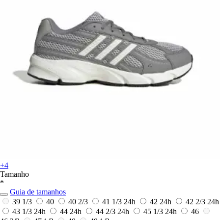
+4
Tamanho
*
Guia de tamanhos
39 1/3
40
40 2/3
41 1/3
24h
42
24h
42 2/3
24h
43 1/3
24h
44
24h
44 2/3
24h
45 1/3
24h
46