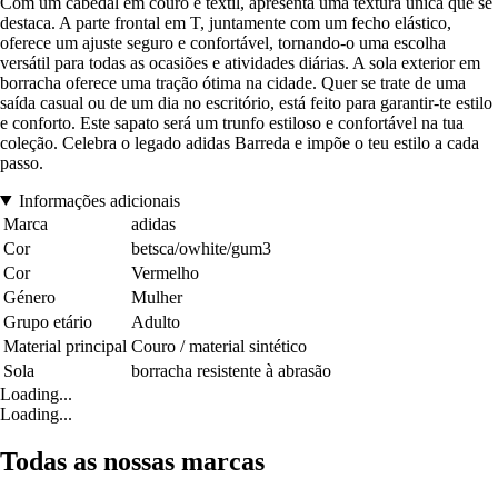
Com um cabedal em couro e têxtil, apresenta uma textura única que se
destaca. A parte frontal em T, juntamente com um fecho elástico,
oferece um ajuste seguro e confortável, tornando-o uma escolha
versátil para todas as ocasiões e atividades diárias. A sola exterior em
borracha oferece uma tração ótima na cidade. Quer se trate de uma
saída casual ou de um dia no escritório, está feito para garantir-te estilo
e conforto. Este sapato será um trunfo estiloso e confortável na tua
coleção. Celebra o legado adidas Barreda e impõe o teu estilo a cada
passo.
Informações adicionais
Marca
adidas
Cor
betsca/owhite/gum3
Cor
Vermelho
Género
Mulher
Grupo etário
Adulto
Material principal
Couro / material sintético
Sola
borracha resistente à abrasão
Loading...
Loading...
Todas as nossas marcas