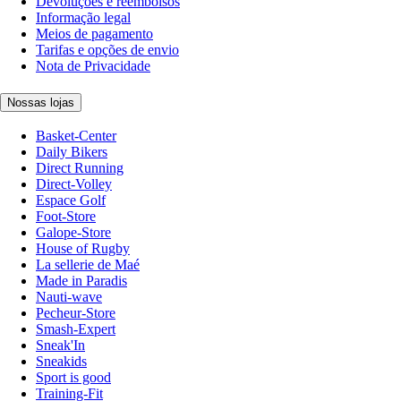
Devoluções e reembolsos
Informação legal
Meios de pagamento
Tarifas e opções de envio
Nota de Privacidade
Nossas lojas
Basket-Center
Daily Bikers
Direct Running
Direct-Volley
Espace Golf
Foot-Store
Galope-Store
House of Rugby
La sellerie de Maé
Made in Paradis
Nauti-wave
Pecheur-Store
Smash-Expert
Sneak'In
Sneakids
Sport is good
Training-Fit