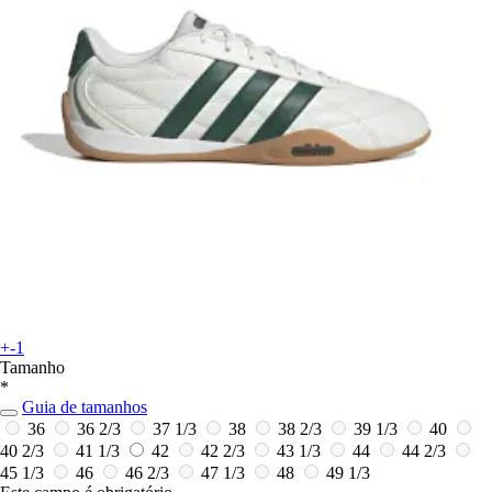
+-1
Tamanho
*
Guia de tamanhos
36
36 2/3
37 1/3
38
38 2/3
39 1/3
40
40 2/3
41 1/3
42
42 2/3
43 1/3
44
44 2/3
45 1/3
46
46 2/3
47 1/3
48
49 1/3