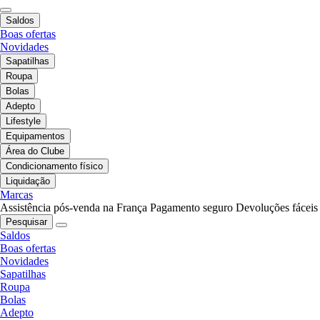
Saldos
Boas ofertas
Novidades
Sapatilhas
Roupa
Bolas
Adepto
Lifestyle
Equipamentos
Área do Clube
Condicionamento físico
Liquidação
Marcas
Assistência pós-venda na França
Pagamento seguro
Devoluções fáceis
Pesquisar
Saldos
Boas ofertas
Novidades
Sapatilhas
Roupa
Bolas
Adepto