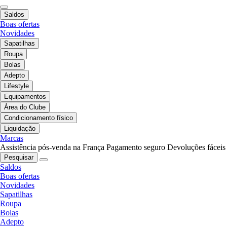
Saldos
Boas ofertas
Novidades
Sapatilhas
Roupa
Bolas
Adepto
Lifestyle
Equipamentos
Área do Clube
Condicionamento físico
Liquidação
Marcas
Assistência pós-venda na França
Pagamento seguro
Devoluções fáceis
Pesquisar
Saldos
Boas ofertas
Novidades
Sapatilhas
Roupa
Bolas
Adepto