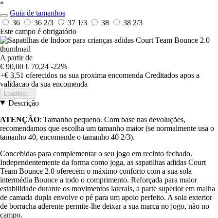
*
Guia de tamanhos
36
36 2/3
37 1/3
38
38 2/3
Este campo é obrigatório
A partir de
€ 90,00
€ 70,24
-22%
+€ 3,51
oferecidos na sua proxima encomenda
Creditados apos a
validacao da sua encomenda
Loading...
Descrição
ATENÇÃO
: Tamanho pequeno. Com base nas devoluções,
recomendamos que escolha um tamanho maior (se normalmente usa o
tamanho 40, encomende o tamanho 40 2/3).
Concebidas para complementar o seu jogo em recinto fechado.
Independentemente da forma como joga, as sapatilhas adidas Court
Team Bounce 2.0 oferecem o máximo conforto com a sua sola
intermédia Bounce a todo o comprimento. Reforçada para maior
estabilidade durante os movimentos laterais, a parte superior em malha
de camada dupla envolve o pé para um apoio perfeito. A sola exterior
de borracha aderente permite-lhe deixar a sua marca no jogo, não no
campo.