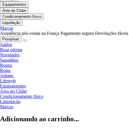
Equipamentos
Área do Clube
Condicionamento físico
Liquidação
Marcas
Assistência pós-venda na França
Pagamento seguro
Devoluções fáceis
Pesquisar
Saldos
Boas ofertas
Novidades
Sapatilhas
Roupa
Bolas
Adepto
Lifestyle
Equipamentos
Área do Clube
Condicionamento físico
Liquidação
Marcas
Adicionando ao carrinho...