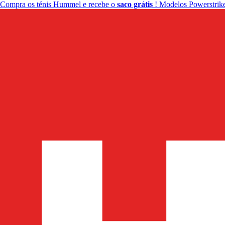
Compra os ténis Hummel e recebe o
saco grátis
! Modelos Powerstrike