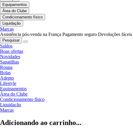
Equipamentos
Área do Clube
Condicionamento físico
Liquidação
Marcas
Assistência pós-venda na França
Pagamento seguro
Devoluções fáceis
Pesquisar
Saldos
Boas ofertas
Novidades
Sapatilhas
Roupa
Bolas
Adepto
Lifestyle
Equipamentos
Área do Clube
Condicionamento físico
Liquidação
Marcas
Adicionando ao carrinho...