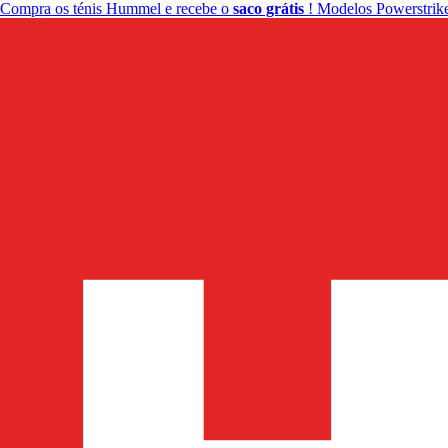
Compra os ténis Hummel e recebe o
saco grátis
! Modelos Powerstrike