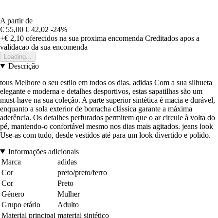
A partir de
€ 55,00
€ 42,02
-24%
+€ 2,10
oferecidos na sua proxima encomenda
Creditados apos a
validacao da sua encomenda
Loading...
Descrição
tous Melhore o seu estilo em todos os dias. adidas Com a sua silhueta
elegante e moderna e detalhes desportivos, estas sapatilhas são um
must-have na sua coleção. A parte superior sintética é macia e durável,
enquanto a sola exterior de borracha clássica garante a máxima
aderência. Os detalhes perfurados permitem que o ar circule à volta do
pé, mantendo-o confortável mesmo nos dias mais agitados. jeans look
Use-as com tudo, desde vestidos até para um look divertido e polido.
Informações adicionais
Marca
adidas
Cor
preto/preto/ferro
Cor
Preto
Género
Mulher
Grupo etário
Adulto
Material principal
material sintético