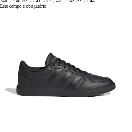
24h
40 2/3
41 1/3
42
42 2/3
44
Este campo é obrigatório