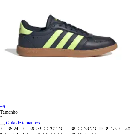
+9
Tamanho
*
Guia de tamanhos
36
24h
36 2/3
37 1/3
38
38 2/3
39 1/3
40