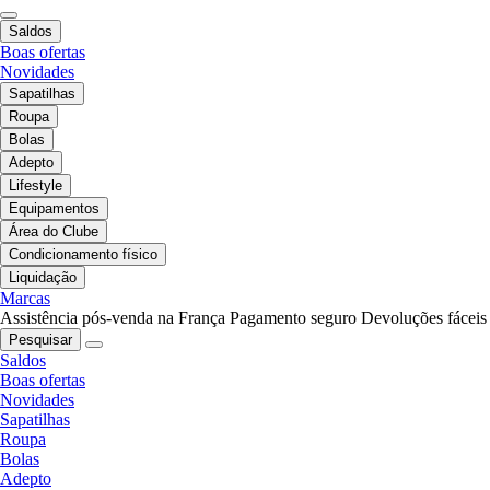
Saldos
Boas ofertas
Novidades
Sapatilhas
Roupa
Bolas
Adepto
Lifestyle
Equipamentos
Área do Clube
Condicionamento físico
Liquidação
Marcas
Assistência pós-venda na França
Pagamento seguro
Devoluções fáceis
Pesquisar
Saldos
Boas ofertas
Novidades
Sapatilhas
Roupa
Bolas
Adepto