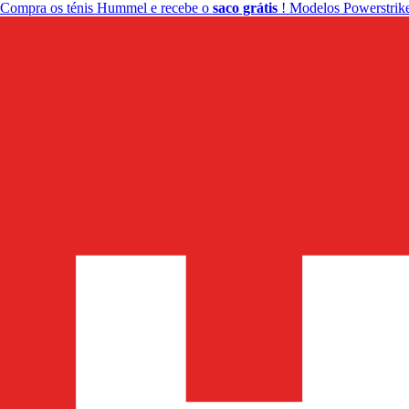
Compra os ténis Hummel e recebe o
saco grátis
! Modelos Powerstrike