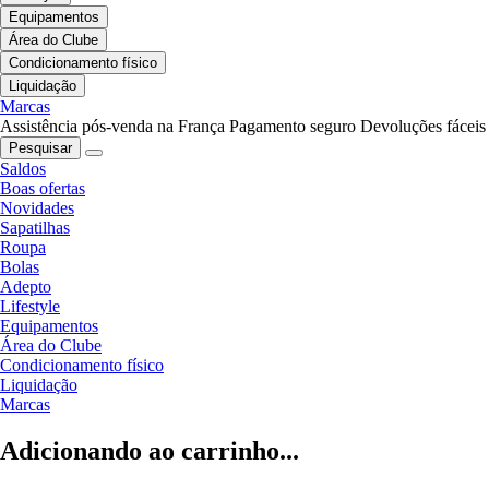
Equipamentos
Área do Clube
Condicionamento físico
Liquidação
Marcas
Assistência pós-venda na França
Pagamento seguro
Devoluções fáceis
Pesquisar
Saldos
Boas ofertas
Novidades
Sapatilhas
Roupa
Bolas
Adepto
Lifestyle
Equipamentos
Área do Clube
Condicionamento físico
Liquidação
Marcas
Adicionando ao carrinho...