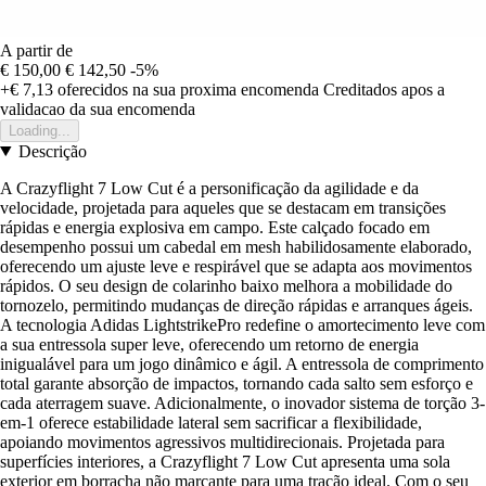
A partir de
€ 150,00
€ 142,50
-5%
+€ 7,13
oferecidos na sua proxima encomenda
Creditados apos a
validacao da sua encomenda
Loading...
Descrição
A Crazyflight 7 Low Cut é a personificação da agilidade e da
velocidade, projetada para aqueles que se destacam em transições
rápidas e energia explosiva em campo. Este calçado focado em
desempenho possui um cabedal em mesh habilidosamente elaborado,
oferecendo um ajuste leve e respirável que se adapta aos movimentos
rápidos. O seu design de colarinho baixo melhora a mobilidade do
tornozelo, permitindo mudanças de direção rápidas e arranques ágeis.
A tecnologia Adidas LightstrikePro redefine o amortecimento leve com
a sua entressola super leve, oferecendo um retorno de energia
inigualável para um jogo dinâmico e ágil. A entressola de comprimento
total garante absorção de impactos, tornando cada salto sem esforço e
cada aterragem suave. Adicionalmente, o inovador sistema de torção 3-
em-1 oferece estabilidade lateral sem sacrificar a flexibilidade,
apoiando movimentos agressivos multidirecionais. Projetada para
superfícies interiores, a Crazyflight 7 Low Cut apresenta uma sola
exterior em borracha não marcante para uma tração ideal. Com o seu