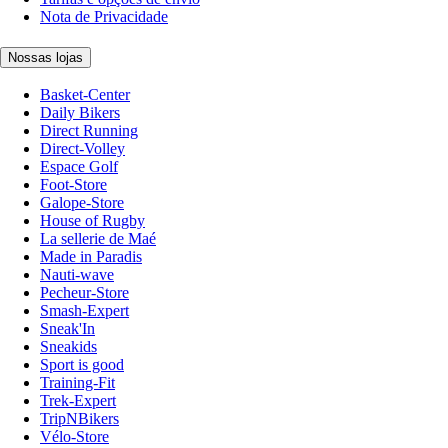
Nota de Privacidade
Nossas lojas
Basket-Center
Daily Bikers
Direct Running
Direct-Volley
Espace Golf
Foot-Store
Galope-Store
House of Rugby
La sellerie de Maé
Made in Paradis
Nauti-wave
Pecheur-Store
Smash-Expert
Sneak'In
Sneakids
Sport is good
Training-Fit
Trek-Expert
TripNBikers
Vélo-Store