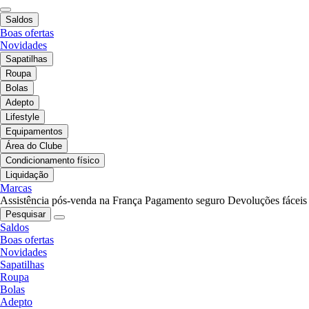
Saldos
Boas ofertas
Novidades
Sapatilhas
Roupa
Bolas
Adepto
Lifestyle
Equipamentos
Área do Clube
Condicionamento físico
Liquidação
Marcas
Assistência pós-venda na França
Pagamento seguro
Devoluções fáceis
Pesquisar
Saldos
Boas ofertas
Novidades
Sapatilhas
Roupa
Bolas
Adepto