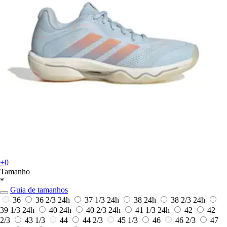
+0
Tamanho
*
Guia de tamanhos
36
36 2/3
24h
37 1/3
24h
38
24h
38 2/3
24h
39 1/3
24h
40
24h
40 2/3
24h
41 1/3
24h
42
42
2/3
43 1/3
44
44 2/3
45 1/3
46
46 2/3
47