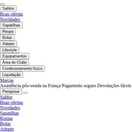
Saldos
Boas ofertas
Novidades
Sapatilhas
Roupa
Bolas
Adepto
Lifestyle
Equipamentos
Área do Clube
Condicionamento físico
Liquidação
Marcas
Assistência pós-venda na França
Pagamento seguro
Devoluções fáceis
Pesquisar
Saldos
Boas ofertas
Novidades
Sapatilhas
Roupa
Bolas
Adepto