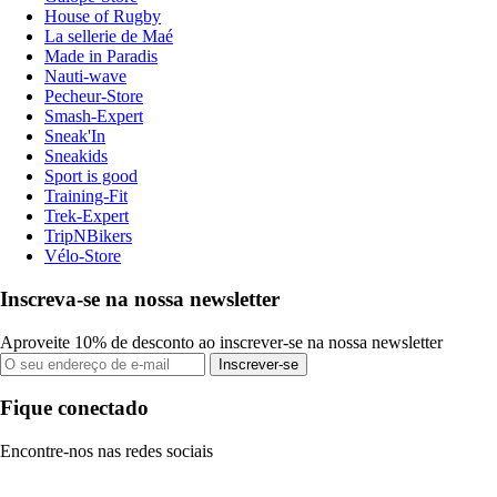
House of Rugby
La sellerie de Maé
Made in Paradis
Nauti-wave
Pecheur-Store
Smash-Expert
Sneak'In
Sneakids
Sport is good
Training-Fit
Trek-Expert
TripNBikers
Vélo-Store
Inscreva-se na nossa newsletter
Aproveite 10% de desconto ao inscrever-se na nossa newsletter
Inscrever-se
Fique conectado
Encontre-nos nas redes sociais