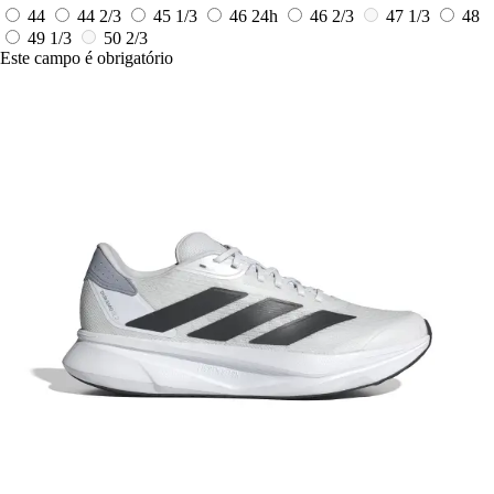
44
44 2/3
45 1/3
46
24h
46 2/3
47 1/3
48
49 1/3
50 2/3
Este campo é obrigatório