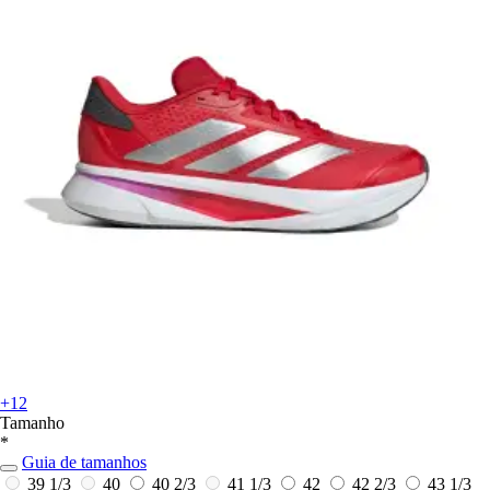
+12
Tamanho
*
Guia de tamanhos
39 1/3
40
40 2/3
41 1/3
42
42 2/3
43 1/3